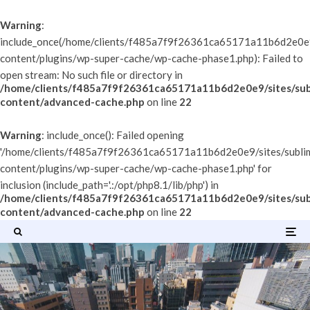
Warning
:
include_once(/home/clients/f485a7f9f26361ca65171a11b6d2e0e9/
content/plugins/wp-super-cache/wp-cache-phase1.php): Failed to
open stream: No such file or directory in
/home/clients/f485a7f9f26361ca65171a11b6d2e0e9/sites/sub
content/advanced-cache.php
on line
22
Warning
: include_once(): Failed opening
'/home/clients/f485a7f9f26361ca65171a11b6d2e0e9/sites/subli
content/plugins/wp-super-cache/wp-cache-phase1.php' for
inclusion (include_path='.:/opt/php8.1/lib/php') in
/home/clients/f485a7f9f26361ca65171a11b6d2e0e9/sites/sub
content/advanced-cache.php
on line
22