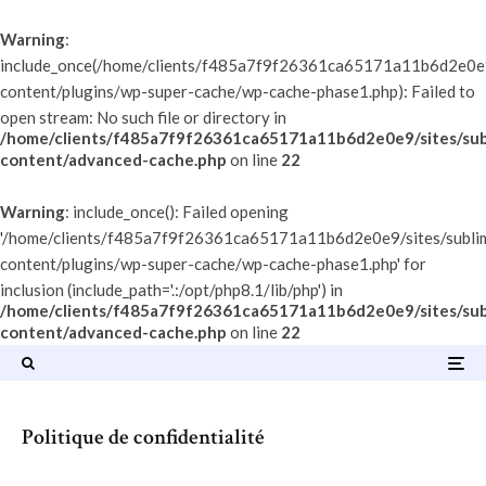
Warning
:
include_once(/home/clients/f485a7f9f26361ca65171a11b6d2e0e9/
content/plugins/wp-super-cache/wp-cache-phase1.php): Failed to
open stream: No such file or directory in
/home/clients/f485a7f9f26361ca65171a11b6d2e0e9/sites/sub
content/advanced-cache.php
on line
22
Warning
: include_once(): Failed opening
'/home/clients/f485a7f9f26361ca65171a11b6d2e0e9/sites/subli
content/plugins/wp-super-cache/wp-cache-phase1.php' for
inclusion (include_path='.:/opt/php8.1/lib/php') in
/home/clients/f485a7f9f26361ca65171a11b6d2e0e9/sites/sub
content/advanced-cache.php
on line
22
Politique de confidentialité