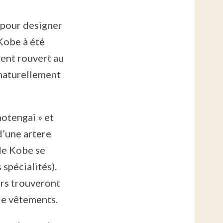
 pour designer
 Kobe à été
ment rouvert au
 naturellement
hotengai » et
d’une artere
de Kobe se
spécialités).
eurs trouveront
 de vêtements.