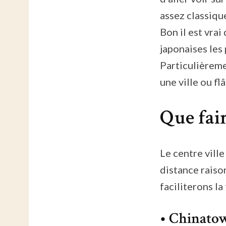
assez classique
Bon il est vrai
japonaises les 
Particulièreme
une ville ou fl
Que fai
Le centre ville
distance raison
faciliterons la
• Chinatow