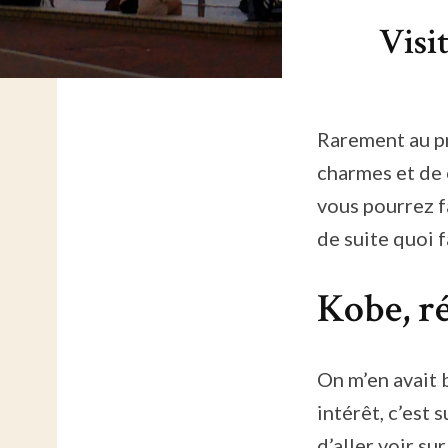
Visi
Rarement au p
charmes et de 
vous pourrez f
de suite quoi f
Kobe, r
On m’en avait 
intérêt, c’est s
d’aller voir su