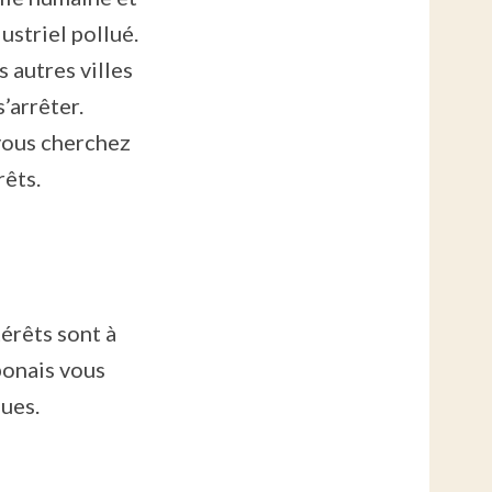
ustriel pollué.
s autres villes
’arrêter.
 vous cherchez
rêts.
térêts sont à
aponais vous
gues.