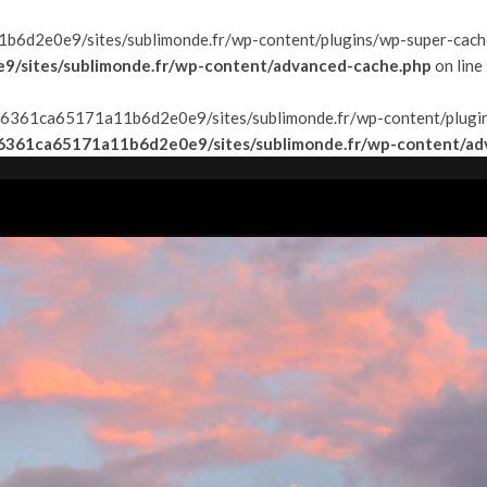
6d2e0e9/sites/sublimonde.fr/wp-content/plugins/wp-super-cache/w
/sites/sublimonde.fr/wp-content/advanced-cache.php
on line
f9f26361ca65171a11b6d2e0e9/sites/sublimonde.fr/wp-content/plugin
26361ca65171a11b6d2e0e9/sites/sublimonde.fr/wp-content/ad
AYS
TOP&FLOP
INSPIRATIONS
#EXPATVIE
CONT