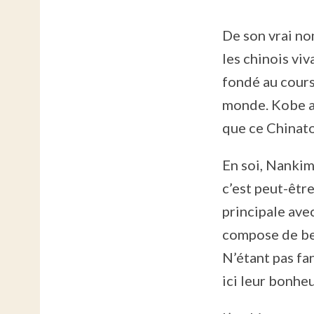
De son vrai no
les chinois vi
fondé au cours
monde. Kobe ay
que ce Chinatow
En soi, Nankim
c’est peut-être
principale ave
compose de bea
N’étant pas fan
ici leur bonhe