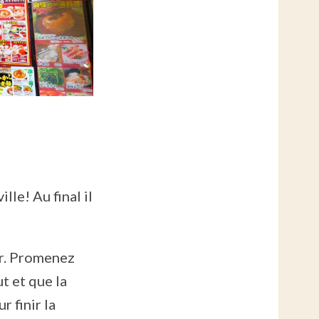
lle! Au final il
er. Promenez
t et que la
r finir la