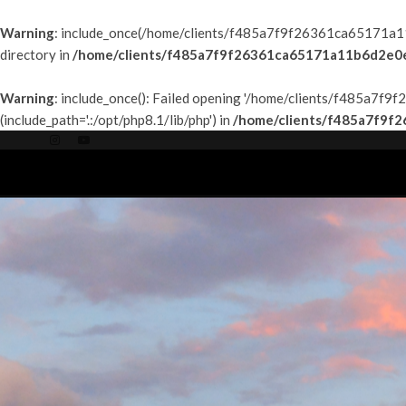
Warning
: include_once(/home/clients/f485a7f9f26361ca65171a11b
directory in
/home/clients/f485a7f9f26361ca65171a11b6d2e0e9
Warning
: include_once(): Failed opening '/home/clients/f485a7
(include_path='.:/opt/php8.1/lib/php') in
/home/clients/f485a7f9f
ACCUEIL
PAR P