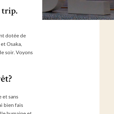
trip.
nt dotée de
 et Osaka,
le soir. Voyons
êt?
 et sans
ai bien fais
ille humaine et